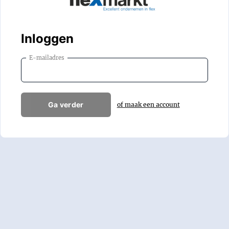
Inloggen
E-mailadres
Ga verder
of maak een account