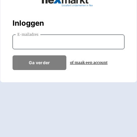
Inloggen
E-mailadres
Ga verder
of maak een account