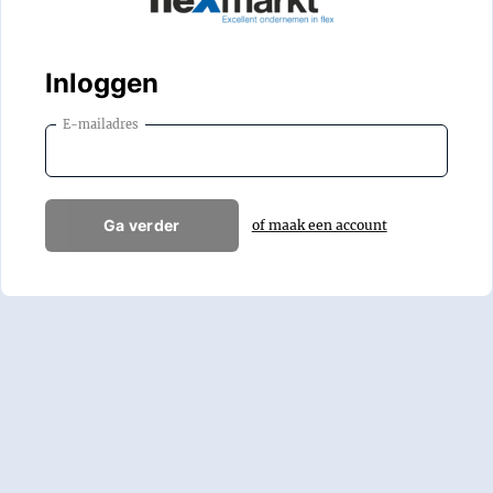
Inloggen
E-mailadres
Ga verder
of maak een account