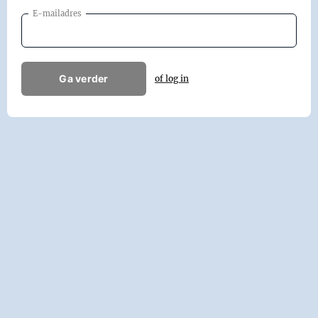
E-mailadres
Ga verder
of log in