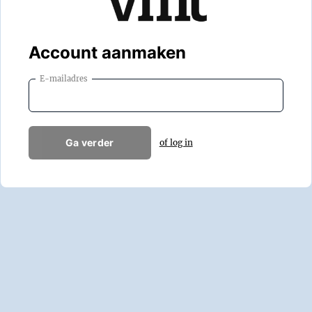
Account aanmaken
E-mailadres
Ga verder
of log in