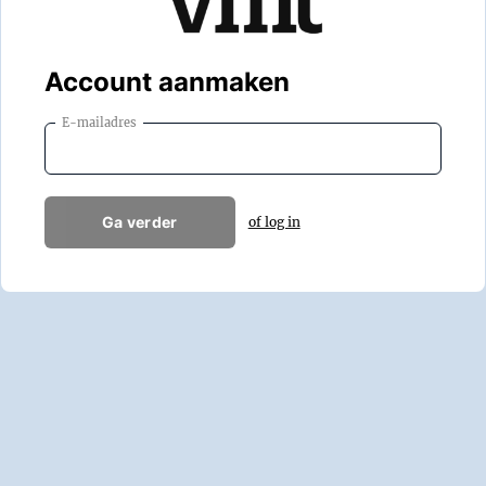
Account aanmaken
E-mailadres
Ga verder
of log in