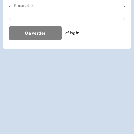
E-mailadres
Ga verder
of log in