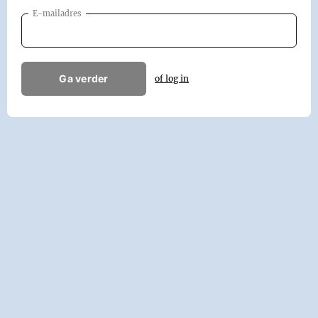
E-mailadres
Ga verder
of log in