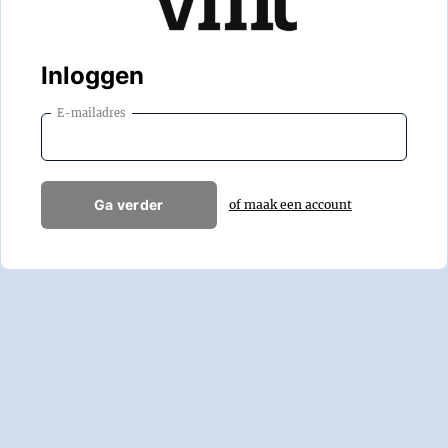
Inloggen
E-mailadres
Ga verder
of maak een account