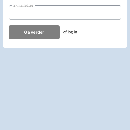
E-mailadres
Ga verder
of log in