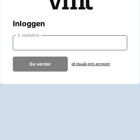
Inloggen
E-mailadres
Ga verder
of maak een account