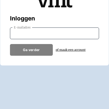
Inloggen
E-mailadres
Ga verder
of maak een account