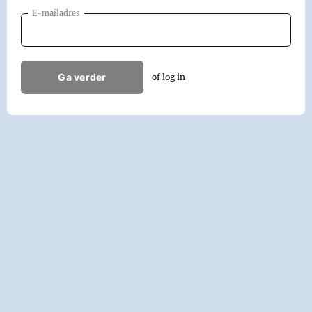
E-mailadres
Ga verder
of log in