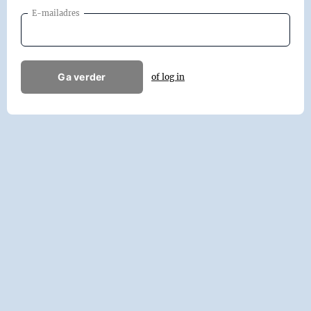
E-mailadres
Ga verder
of log in