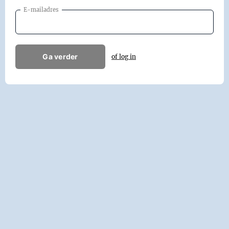
E-mailadres
Ga verder
of log in