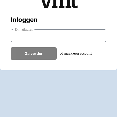
Inloggen
E-mailadres
Ga verder
of maak een account