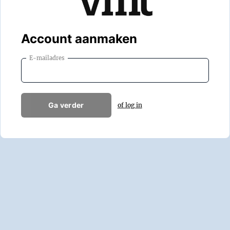
Account aanmaken
E-mailadres
Ga verder
of log in