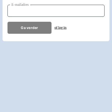
E-mailadres
Ga verder
of log in