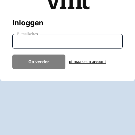
Inloggen
E-mailadres
Ga verder
of maak een account