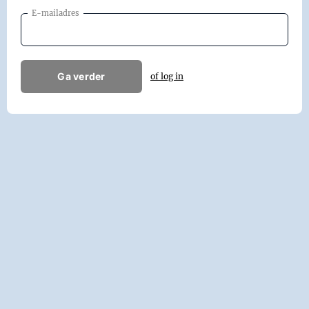
E-mailadres
Ga verder
of log in