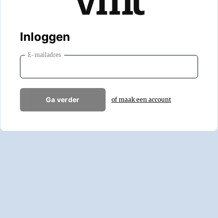
Inloggen
E-mailadres
Ga verder
of maak een account