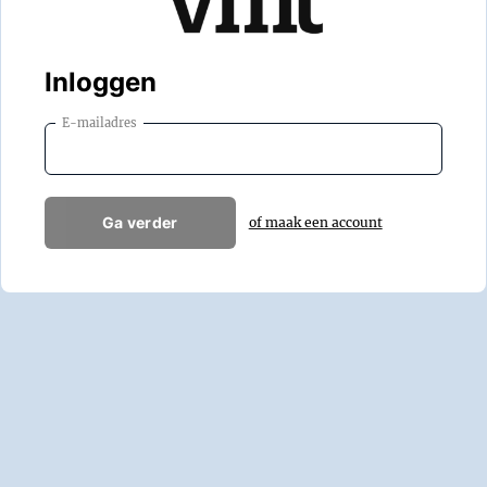
Inloggen
E-mailadres
Ga verder
of maak een account