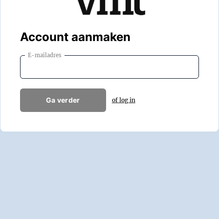
Account aanmaken
E-mailadres
Ga verder
of log in