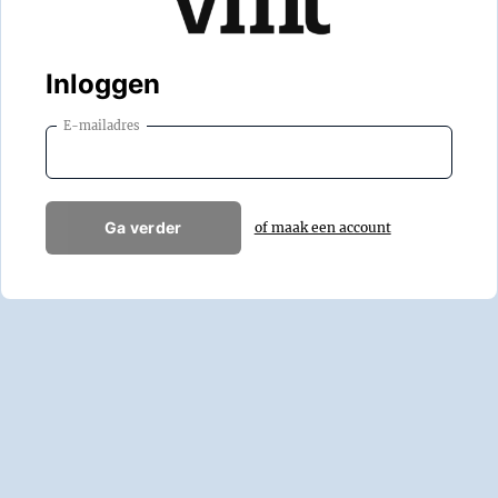
Inloggen
E-mailadres
Ga verder
of maak een account