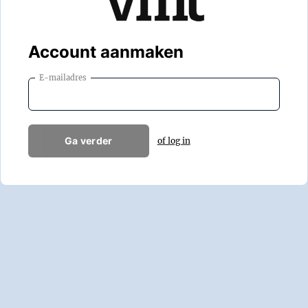
Account aanmaken
E-mailadres
Ga verder
of log in