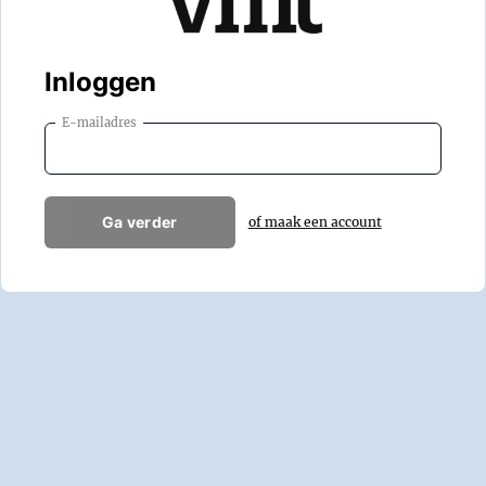
Inloggen
E-mailadres
Ga verder
of maak een account