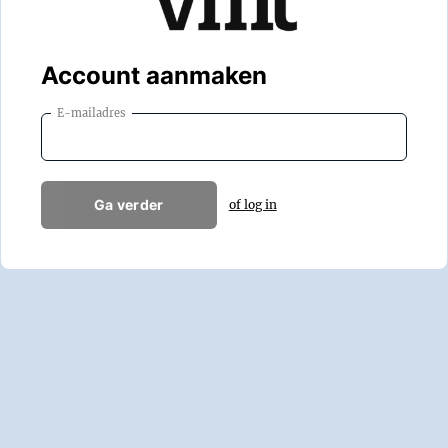
Account aanmaken
E-mailadres
Ga verder
of log in