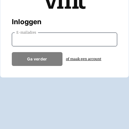
Inloggen
E-mailadres
Ga verder
of maak een account