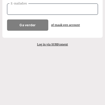
E-mailadres
Ga verder
of maak een account
Log in via SURFconext