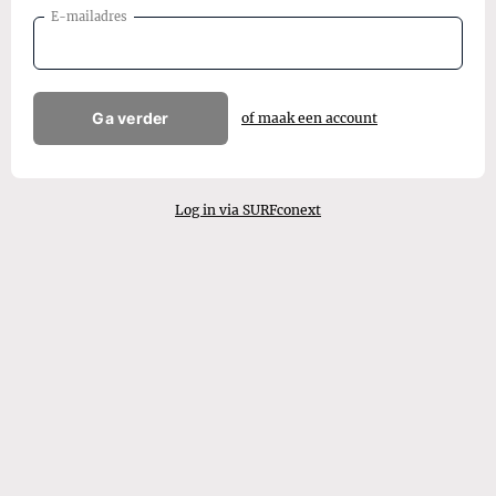
E-mailadres
Ga verder
of maak een account
Log in via SURFconext