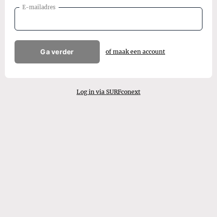
E-mailadres
Ga verder
of maak een account
Log in via SURFconext