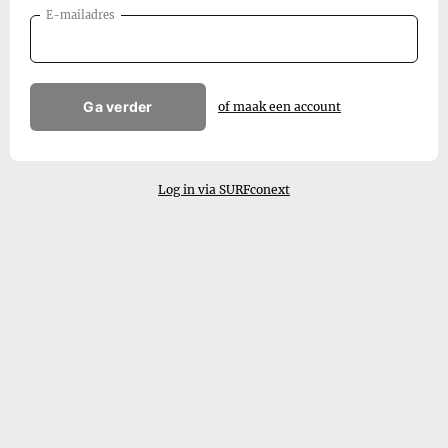
E-mailadres
Ga verder
of maak een account
Log in via SURFconext