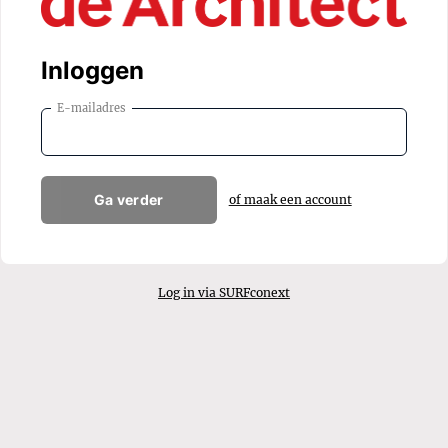
Inloggen
E-mailadres
Ga verder
of maak een account
Log in via SURFconext