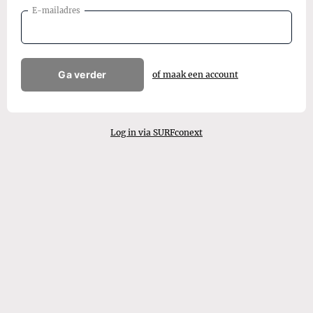
E-mailadres
Ga verder
of maak een account
Log in via SURFconext