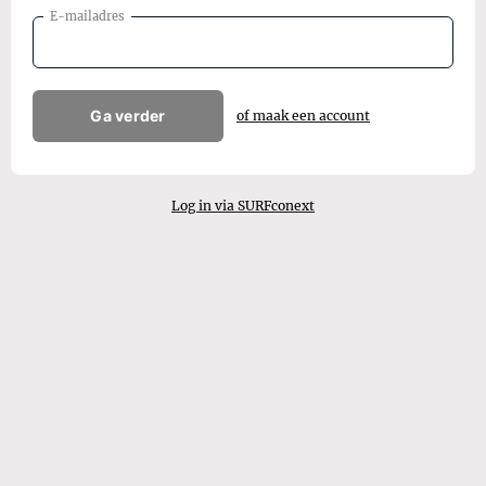
E-mailadres
Ga verder
of maak een account
Log in via SURFconext