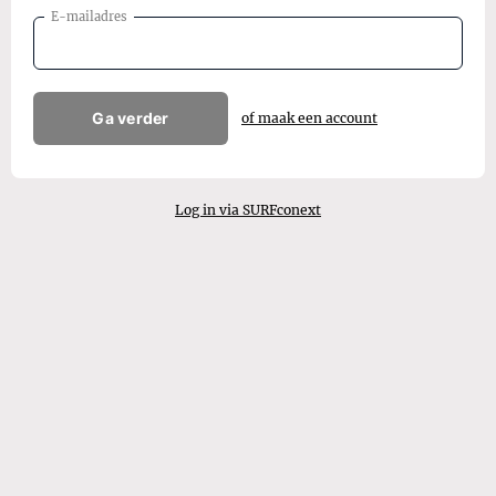
E-mailadres
Ga verder
of maak een account
Log in via SURFconext