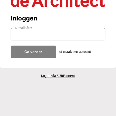
Inloggen
E-mailadres
Ga verder
of maak een account
Log in via SURFconext