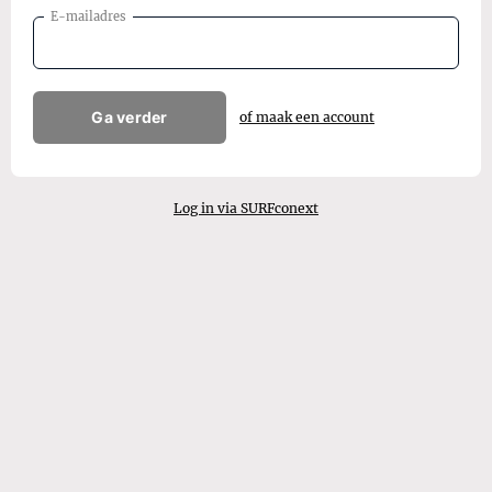
E-mailadres
Ga verder
of maak een account
Log in via SURFconext