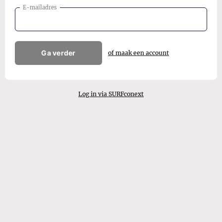
E-mailadres
Ga verder
of maak een account
Log in via SURFconext