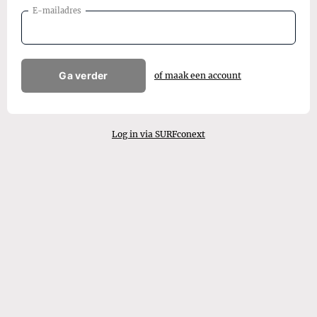
E-mailadres
Ga verder
of maak een account
Log in via SURFconext