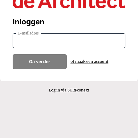
Inloggen
E-mailadres
Ga verder
of maak een account
Log in via SURFconext