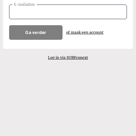
E-mailadres
Ga verder
of maak een account
Log in via SURFconext