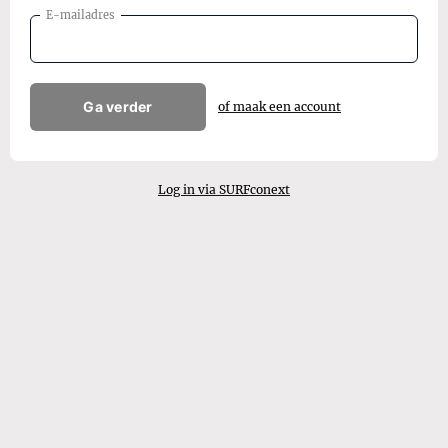
E-mailadres
Ga verder
of maak een account
Log in via SURFconext