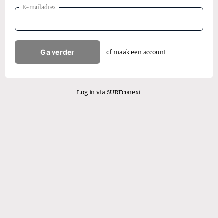
E-mailadres
Ga verder
of maak een account
Log in via SURFconext