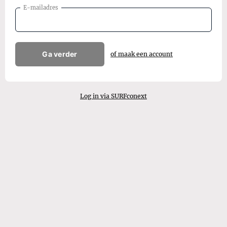
E-mailadres
Ga verder
of maak een account
Log in via SURFconext