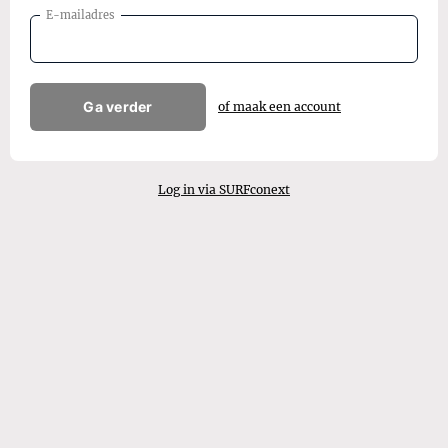
E-mailadres
Ga verder
of maak een account
Log in via SURFconext