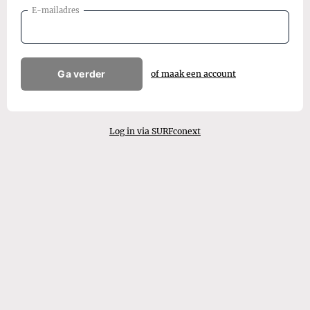
E-mailadres
Ga verder
of maak een account
Log in via SURFconext