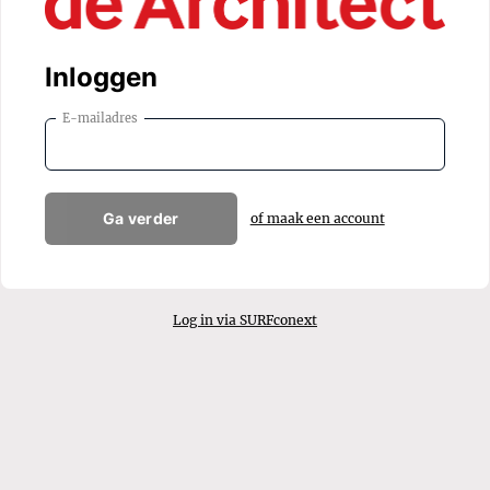
Inloggen
E-mailadres
Ga verder
of maak een account
Log in via SURFconext