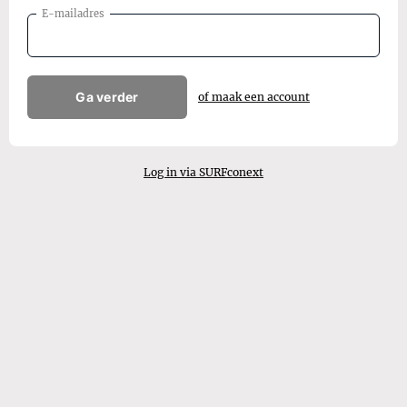
E-mailadres
Ga verder
of maak een account
Log in via SURFconext