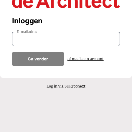
Inloggen
E-mailadres
Ga verder
of maak een account
Log in via SURFconext